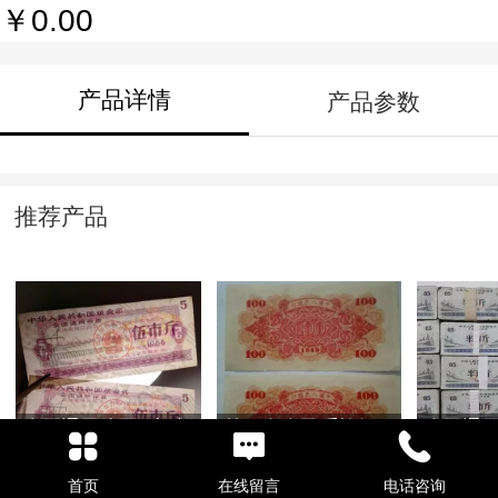
￥0.00
产品详情
产品参数
推荐产品
全国通用粮票 麦穗
第一套人民币轮船
全国通
水印和五星混合水
100元
斤
印
首页
在线留言
电话咨询
￥0.00
￥0.00
￥0.00